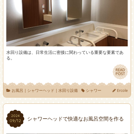
水回り設備は、日常生活に密接に関わっている重要な要素であ
る。
READ
READ
POST
POST
お風呂
|
シャワーヘッド
|
水回り設備
シャワー
Ercole
2024
2024
シャワーヘッドで快適なお風呂空間を作る
09/12
09/12