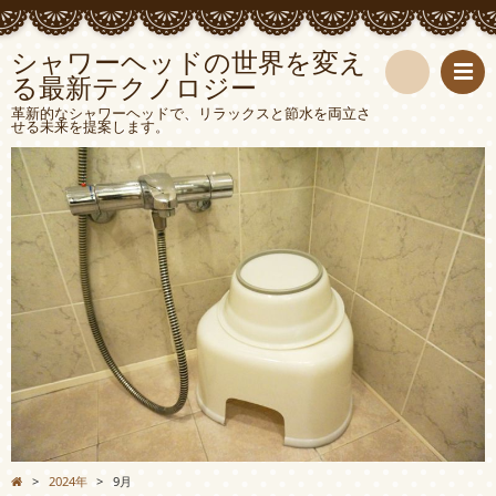
シャワーヘッドの世界を変え
る最新テクノロジー
検
革新的なシャワーヘッドで、リラックスと節水を両立さ
せる未来を提案します。
索
>
2024年
>
9月