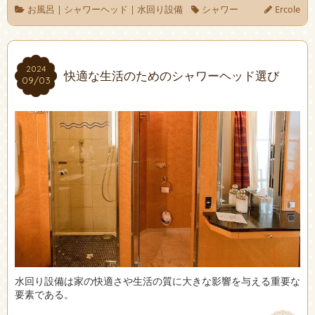
お風呂
|
シャワーヘッド
|
水回り設備
シャワー
Ercole
2024
2024
快適な生活のためのシャワーヘッド選び
09/03
09/03
水回り設備は家の快適さや生活の質に大きな影響を与える重要な
要素である。