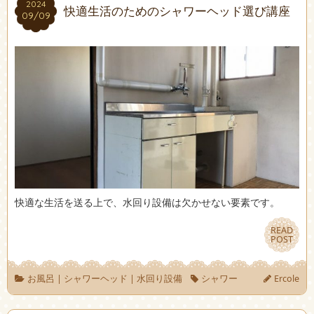
2024
2024
快適生活のためのシャワーヘッド選び講座
09/09
09/09
快適な生活を送る上で、水回り設備は欠かせない要素です。
READ
READ
POST
POST
お風呂
|
シャワーヘッド
|
水回り設備
シャワー
Ercole