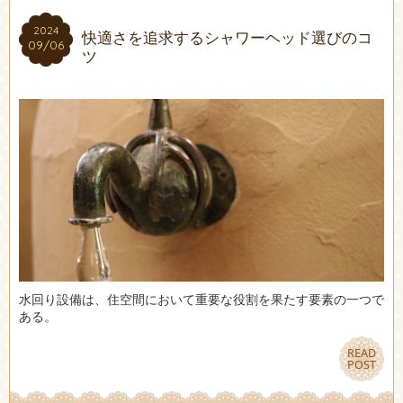
2024
2024
快適さを追求するシャワーヘッド選びのコ
09/06
09/06
ツ
水回り設備は、住空間において重要な役割を果たす要素の一つで
ある。
READ
READ
POST
POST