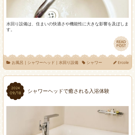
水回り設備は、住まいの快適さや機能性に大きな影響を及ぼしま
す。
READ
READ
POST
POST
お風呂
|
シャワーヘッド
|
水回り設備
シャワー
Ercole
2024
2024
シャワーヘッドで癒される入浴体験
09/18
09/18