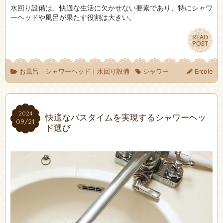
水回り設備は、快適な生活に欠かせない要素であり、特にシャワ
ーヘッドや風呂が果たす役割は大きい。
READ
READ
POST
POST
お風呂
|
シャワーヘッド
|
水回り設備
シャワー
Ercole
2024
2024
快適なバスタイムを実現するシャワーヘッ
09/21
09/21
ド選び