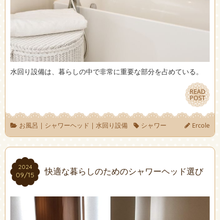
水回り設備は、暮らしの中で非常に重要な部分を占めている。
READ
READ
POST
POST
お風呂
|
シャワーヘッド
|
水回り設備
シャワー
Ercole
2024
2024
快適な暮らしのためのシャワーヘッド選び
09/15
09/15