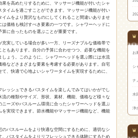
20
効果を高めたりするために、マッサージ機能が付いたシャ
スタイムを過ごすことができます。マッサージ機能が付い
20
タイムをより贅沢なものにしてくれること間違いありませ
には価格も検討すべき要素の一つです。シャワーヘッドに
予算に合ったものを選ぶことが重要です。
が充実している場合が多い一方、リーズナブルな価格帯で
こともあります。自分の予算に合わせつつ、必要な機能を
お
ましょう。このように、シャワーヘッドを選ぶ際には水流
価格などさまざまな要素を考慮する必要があります。自宅
シ
せて、快適で心地よいシャワータイムを実現するために、
ナ
フレッシュできるバスタイムを楽しんでみてはいかがでし
水
水流の種類やサイズ、形状、素材、機能、価格など様々な
のニーズやバスルーム環境に合ったシャワーヘッドを選ぶ
浄
ムを実現できます。節水機能やマッサージ機能など、機能
。
宅のバスルームをより快適な空間にするために、適切なシ
す。バスタイムをよりリフレッシュできる体験にするため