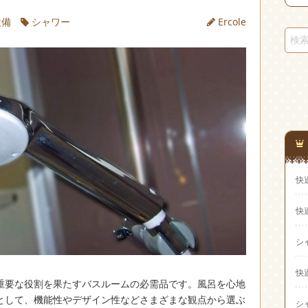
設備
シャワー
Ercole
快
快
シ
快
重要な役割を果たすバスルームの必需品です。
風呂を心地
として、機能性やデザイン性などさまざまな観点から選ぶ
シ